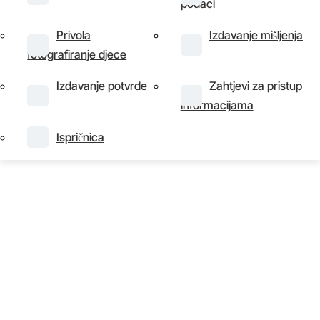
podaci
Izdavanje potvrde
Zahtjevi za pristup
informacijama
informacijama
Privola
Izdavanje mišljenja
fotografiranje djece
Ispričnica
Izdavanje potvrde
Zahtjevi za pristup
informacijama
Ispričnica