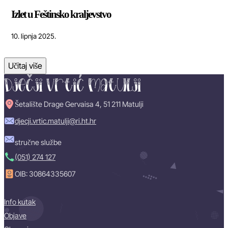
Izlet u Feštinsko kraljevstvo
10. lipnja 2025.
Učitaj više
Šetalište Drage Gervaisa 4, 51 211 Matulji
djecji.vrtic.matulji@ri.ht.hr
stručne službe
(051) 274 127
OIB: 30864335607
Info kutak
Objave