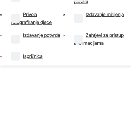
podaci
Izdavanje potvrde
Zahtjevi za pristup
informacijama
informacijama
Privola
Izdavanje mišljenja
fotografiranje djece
Ispričnica
Izdavanje potvrde
Zahtjevi za pristup
informacijama
Ispričnica