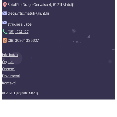
Šetalište Drage Gervaisa 4, 51 211 Matulji
djecji.vrtic.matulji@ri.ht.hr
stručne službe
(051) 274 127
OIB: 30864335607
Info kutak
Objave
Obrasci
Dokumenti
Kontakti
© 2026 Dječji vrtić Matulji