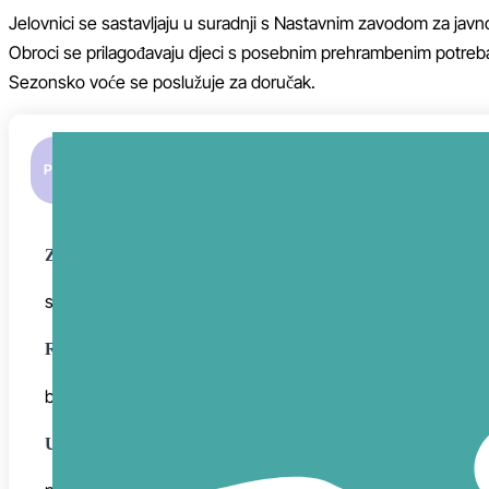
Jelovnici se sastavljaju u suradnji s Nastavnim zavodom za javn
Obroci se prilagođavaju djeci s posebnim prehrambenim potre
Sezonsko voće se poslužuje za doručak.
PON • 03.08.
ZAJUTRAK
svinjska šunka u ovitku, kruh, čaj
RUČAK
batuda, kruh, mramorni kolač
UŽINA