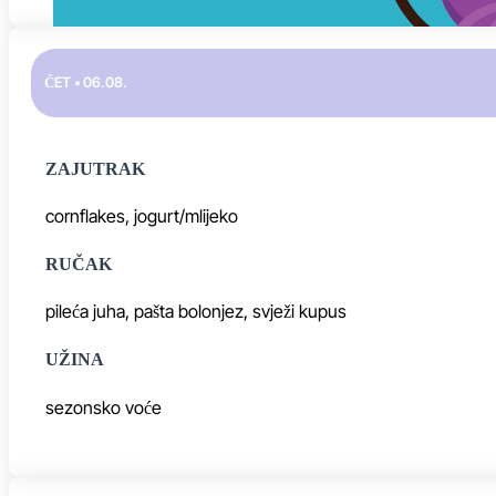
ČET • 06.08.
ZAJUTRAK
cornflakes, jogurt/mlijeko
RUČAK
pileća juha, pašta bolonjez, svježi kupus
UŽINA
sezonsko voće