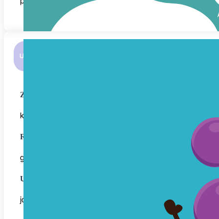
puding
UTO • 04.08.
ZAJUTRAK
krem sir Vivis, kruh, čaj
RUČAK
gulaš s rižom, rajčice i krastavci
UŽINA
jogurt